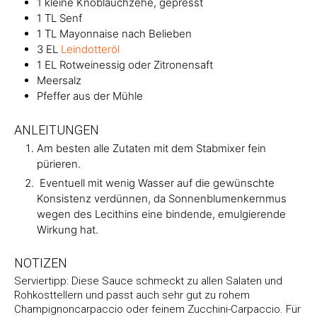
1
kleine Knoblauchzehe, gepresst
1
TL
Senf
1
TL
Mayonnaise nach Belieben
3
EL
Leindotteröl
1
EL
Rotweinessig oder Zitronensaft
Meersalz
Pfeffer aus der Mühle
ANLEITUNGEN
Am besten alle Zutaten mit dem Stabmixer fein
pürieren.
Eventuell mit wenig Wasser auf die gewünschte
Konsistenz verdünnen, da Sonnenblumenkernmus
wegen des Lecithins eine bindende, emulgierende
Wirkung hat.
NOTIZEN
Serviertipp: Diese Sauce schmeckt zu allen Salaten und
Rohkosttellern und passt auch sehr gut zu rohem
Champignoncarpaccio oder feinem Zucchini-Carpaccio. Für