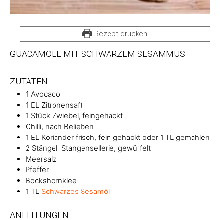
Rezept drucken
GUACAMOLE MIT SCHWARZEM SESAMMUS
ZUTATEN
1
Avocado
1
EL
Zitronensaft
1
Stück
Zwiebel, feingehackt
Chilli, nach Belieben
1
EL
Koriander frisch, fein gehackt oder 1 TL gemahlen
2
Stängel
Stangensellerie, gewürfelt
Meersalz
Pfeffer
Bockshornklee
1
TL
Schwarzes Sesamöl
ANLEITUNGEN