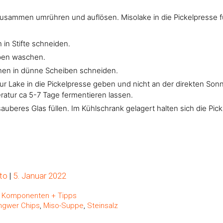
zusammen umrühren und auflösen. Misolake in die Pickelpresse fü
 in Stifte schneiden.
spen waschen.
en in dünne Scheiben schneiden.
zur Lake in die Pickelpresse geben und nicht an der direkten Son
atur ca 5-7 Tage fermentieren lassen.
sauberes Glas füllen. Im Kühlschrank gelagert halten sich die Pic
ook
il
to
|
5. Januar 2022
,
Komponenten + Tipps
Ingwer Chips
,
Miso-Suppe
,
Steinsalz