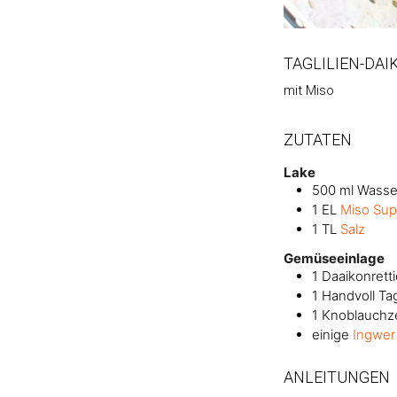
TAGLILIEN-DA
mit Miso
ZUTATEN
Lake
500
ml
Wasse
1
EL
Miso Sup
1
TL
Salz
Gemüseeinlage
1
Daaikonrett
1
Handvoll
Ta
1
Knoblauchz
einige
Ingwer
ANLEITUNGEN