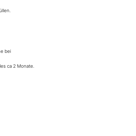
llen.
ne bei
kles ca 2 Monate.