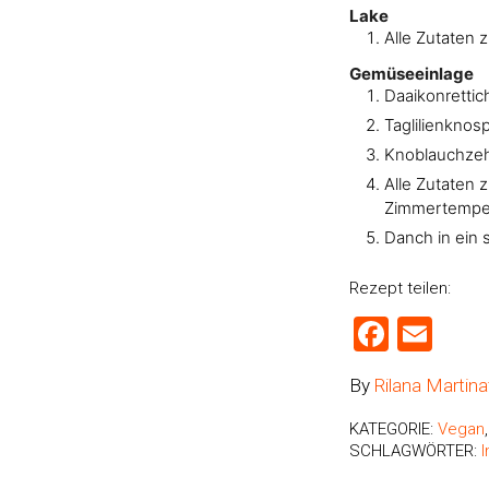
Lake
Alle Zutaten 
Gemüseeinlage
Daaikonrettich
Taglilienkno
Knoblauchzeh
Alle Zutaten 
Zimmertemper
Danch in ein 
Rezept teilen:
Faceb
Ema
By
Rilana Martina
KATEGORIE:
Vegan
SCHLAGWÖRTER: