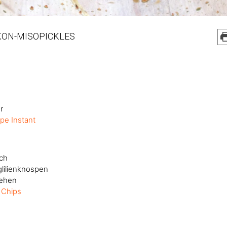
IKON-MISOPICKLES
r
pe Instant
ich
glilienknospen
ehen
 Chips