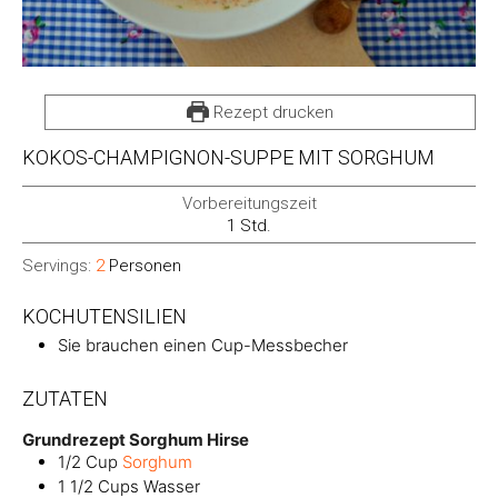
Rezept drucken
KOKOS-CHAMPIGNON-SUPPE MIT SORGHUM
Vorbereitungszeit
Stunde
1
Std.
Servings:
2
Personen
KOCHUTENSILIEN
Sie brauchen einen Cup-Messbecher
ZUTATEN
Grundrezept Sorghum Hirse
1/2
Cup
Sorghum
1 1/2
Cups
Wasser