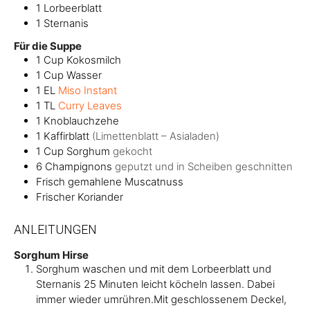
1
Lorbeerblatt
1
Sternanis
Für die Suppe
1
Cup
Kokosmilch
1
Cup
Wasser
1
EL
Miso Instant
1
TL
Curry Leaves
1
Knoblauchzehe
1
Kaffirblatt
(Limettenblatt – Asialaden)
1
Cup
Sorghum
gekocht
6
Champignons
geputzt und in Scheiben geschnitten
Frisch gemahlene Muscatnuss
Frischer Koriander
ANLEITUNGEN
Sorghum Hirse
Sorghum waschen und mit dem Lorbeerblatt und
Sternanis 25 Minuten leicht köcheln lassen. Dabei
immer wieder umrühren.Mit geschlossenem Deckel,