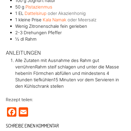
100
g
Joghurt natur
50
g
Pistazienmus
1
EL
Dattelsirup
oder Akazienhonig
1
kleine Prise
Kala Namak
oder Meersalz
Wenig Zitronenschale fein gerieben
2-3
Drehungen
Pfeffer
½
dl
Rahm
ANLEITUNGEN
Alle Zutaten mit Ausnahme des Rahm gut
verrührenRahm steif schlagen und unter die Masse
hebenIn Förmchen abfüllen und mindestens 4
Stunden tiefkühlen15 Minuten vor dem Servieren in
den Kühlschrank stellen
Rezept teilen:
Facebook
Email
SCHREIBE EINEN KOMMENTAR