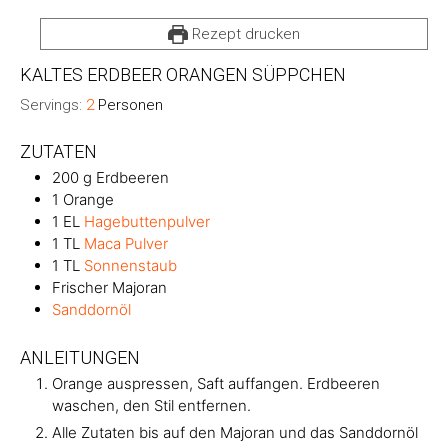
Rezept drucken
KALTES ERDBEER ORANGEN SÜPPCHEN
Servings:
2
Personen
ZUTATEN
200
g
Erdbeeren
1
Orange
1
EL
Hagebuttenpulver
1
TL
Maca Pulver
1
TL
Sonnenstaub
Frischer Majoran
Sanddornöl
ANLEITUNGEN
Orange auspressen, Saft auffangen. Erdbeeren
waschen, den Stil entfernen.
Alle Zutaten bis auf den Majoran und das Sanddornöl