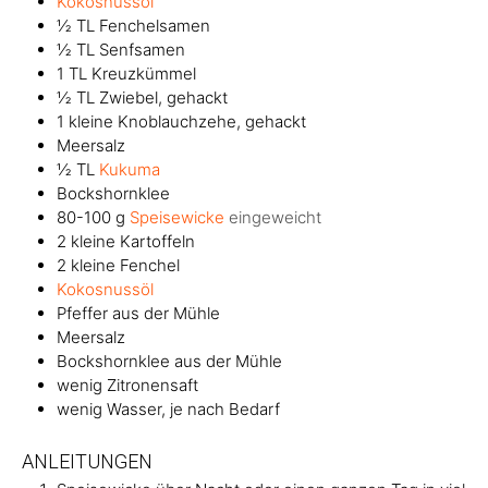
Kokosnussöl
½
TL
Fenchelsamen
½
TL
Senfsamen
1
TL
Kreuzkümmel
½
TL
Zwiebel, gehackt
1
kleine
Knoblauchzehe, gehackt
Meersalz
½
TL
Kukuma
Bockshornklee
80-100
g
Speisewicke
eingeweicht
2
kleine
Kartoffeln
2
kleine
Fenchel
Kokosnussöl
Pfeffer aus der Mühle
Meersalz
Bockshornklee aus der Mühle
wenig
Zitronensaft
wenig
Wasser, je nach Bedarf
ANLEITUNGEN