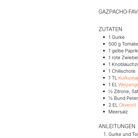
GAZPACHO-FAV
ZUTATEN
1
Gurke
500
g
Tomate
1
gelbe Papri
1
rote Zwiebe
1
Knoblauchz
1
Chilischote
1
TL
Kurkumap
1
EL
Weizengr
½
Zitrone, Saf
½
Bund
Peter
2
EL
Olivenöl
Meersalz
ANLEITUNGEN
Gurke und To