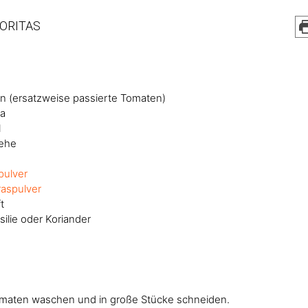
ORITAS
n (ersatzweise passierte Tomaten)
ka
l
ehe
ulver
aspulver
t
silie oder Koriander
maten waschen und in große Stücke schneiden.