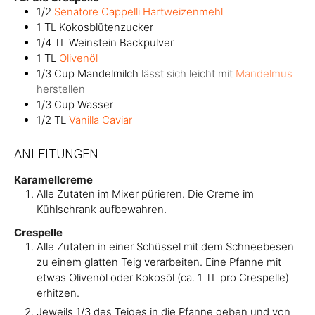
1/2
Senatore Cappelli Hartweizenmehl
1
TL
Kokosblütenzucker
1/4
TL
Weinstein Backpulver
1
TL
Olivenöl
1/3
Cup
Mandelmilch
lässt sich leicht mit
Mandelmus
herstellen
1/3
Cup
Wasser
1/2
TL
Vanilla Caviar
ANLEITUNGEN
Karamellcreme
Alle Zutaten im Mixer pürieren. Die Creme im
Kühlschrank aufbewahren.
Crespelle
Alle Zutaten in einer Schüssel mit dem Schneebesen
zu einem glatten Teig verarbeiten. Eine Pfanne mit
etwas Olivenöl oder Kokosöl (ca. 1 TL pro Crespelle)
erhitzen.
Jeweils 1/3 des Teiges in die Pfanne geben und von