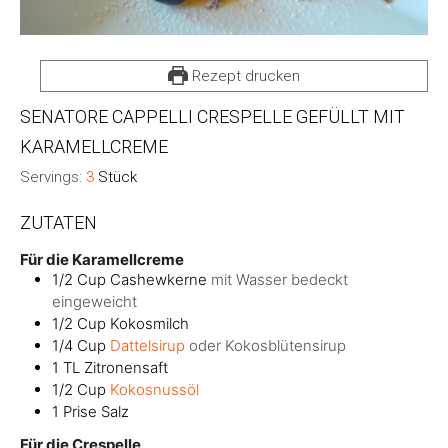
Rezept drucken
SENATORE CAPPELLI CRESPELLE GEFÜLLT MIT
KARAMELLCREME
Servings:
3
Stück
ZUTATEN
Für die Karamellcreme
1/2
Cup
Cashewkerne
mit Wasser bedeckt
eingeweicht
1/2
Cup
Kokosmilch
1/4
Cup
Dattelsirup
oder Kokosblütensirup
1
TL
Zitronensaft
1/2
Cup
Kokosnussöl
1
Prise
Salz
Für die Crespelle