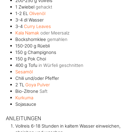
200-250
g
Vollreis
1
Zwiebel
gehackt
1-2
EL
Olivenöl
3-4
dl
Wasser
3-4
Curry Leaves
Kala Namak
oder Meersalz
Bockshornklee
gemahlen
150-200
g
Rüebli
150
g
Champignons
150
g
Pok Choi
400
g
Tofu
in Würfeli geschnitten
Sesamöl
Chili und/oder Pfeffer
2
TL
Goya Pulver
Bio-Zitrone
Saft
Kurkuma
Sojasauce
ANLEITUNGEN
Vollreis 6-18 Stunden in kaltem Wasser einweichen,