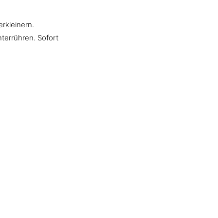
rkleinern.
errühren. Sofort