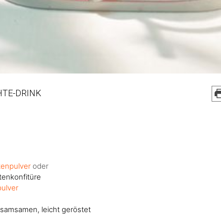
TE-DRINK
tenpulver
oder
enkonfitüre
pulver
samsamen, leicht geröstet