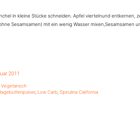
chel in kleine Stücke schneiden. Apfel viertelnund entkernen, ze
 (ohne Sesamsamen) mit ein wenig Wasser mixen,Sesamsamen unt
ook
il
ruar 2011
,
Vegetarisch
Hagebuttenpulver
,
Low Carb
,
Spirulina California