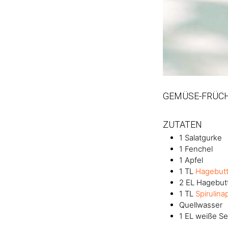
GEMÜSE-FRÜCH
ZUTATEN
1
Salatgurke
1
Fenchel
1
Apfel
1
TL
Hagebut
2
EL
Hagebutt
1
TL
Spirulina
Quellwasser
1
EL
weiße Se