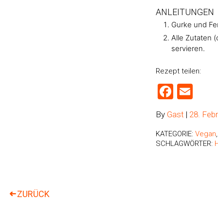
ANLEITUNGEN
Gurke und Fen
Alle Zutaten
servieren.
Rezept teilen:
Faceb
Ema
By
Gast
|
28. Feb
KATEGORIE:
Vegan
SCHLAGWÖRTER: